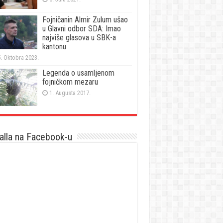
Fojničanin Almir Zulum ušao
u Glavni odbor SDA: Imao
najviše glasova u SBK-a
kantonu
. Oktobra 2023.
Legenda o usamljenom
fojničkom mezaru
1. Augusta 2017.
lla na Facebook-u