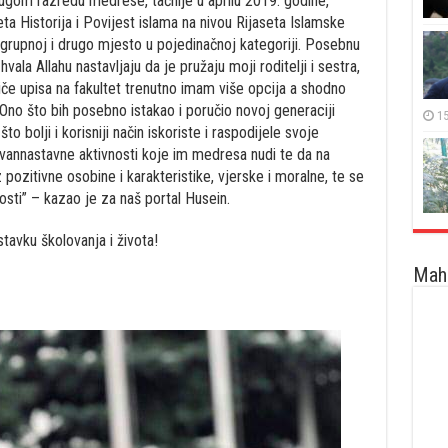
ugom razredu medrese, tačnije u aprilu 2019. godine,
 Historija i Povijest islama na nivou Rijaseta Islamske
 grupnoj i drugo mjesto u pojedinačnoj kategoriji. Posebnu
ala Allahu nastavljaju da je pružaju moji roditelji i sestra,
če upisa na fakultet trenutno imam više opcija a shodno
Ono što bih posebno istakao i poručio novoj generaciji
15
o bolji i korisniji način iskoriste i raspodijele svoje
 vannastavne aktivnosti koje im medresa nudi te da na
pozitivne osobine i karakteristike, vjerske i moralne, te se
osti” – kazao je za naš portal Husein.
avku školovanja i života!
Maha