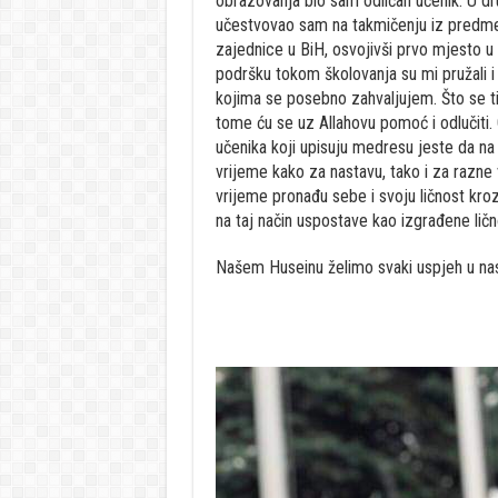
obrazovanja bio sam odličan učenik. U dr
učestvovao sam na takmičenju iz predmeta
zajednice u BiH, osvojivši prvo mjesto u
podršku tokom školovanja su mi pružali i hv
kojima se posebno zahvaljujem. Što se ti
tome ću se uz Allahovu pomoć i odlučiti. 
učenika koji upisuju medresu jeste da na št
vrijeme kako za nastavu, tako i za razne
vrijeme pronađu sebe i svoju ličnost kroz 
na taj način uspostave kao izgrađene ličn
Našem Huseinu želimo svaki uspjeh u nast