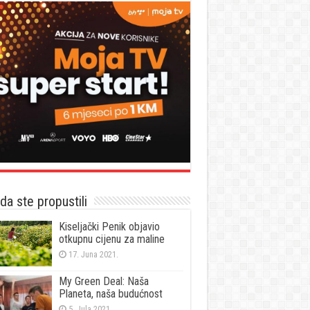
a ste propustili
Kiseljački Penik objavio
otkupnu cijenu za maline
17. Juna 2021.
My Green Deal: Naša
Planeta, naša budućnost
5. Jula 2021.