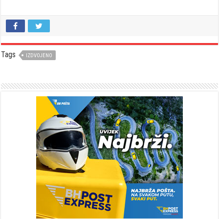
Tags
IZDVOJENO