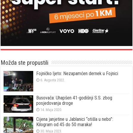
Možda ste propustili
Fojničko ljeto: Nezapamćen dernek u Fojnici
6. Augusta 2022.
Busovača: Uhapšen 41-godišnji S.S. zbog
posjedovanja droge
14. Maja 2020.
Cijena janjetine u Jablanici “otišla u nebo”:
Kilogram od 45 do 50 maraka!
30. Maja 2023.