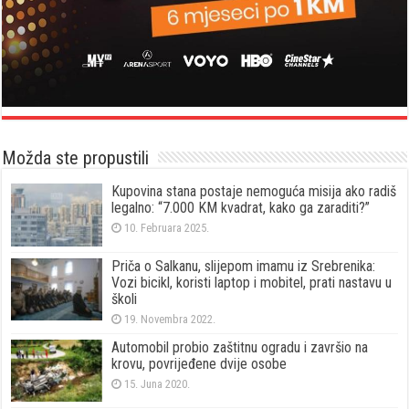
Možda ste propustili
Kupovina stana postaje nemoguća misija ako radiš
legalno: “7.000 KM kvadrat, kako ga zaraditi?”
10. Februara 2025.
Priča o Salkanu, slijepom imamu iz Srebrenika:
Vozi bicikl, koristi laptop i mobitel, prati nastavu u
školi
19. Novembra 2022.
Automobil probio zaštitnu ogradu i završio na
krovu, povrijeđene dvije osobe
15. Juna 2020.