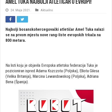
Amel Tuka najbolji atletičar u Evropi!
24. Maja 2021.
Aktuelno
Najbolji bosanskohercegovački atletičar Amel Tuka nalazi
se na prvom mjestu nove rang-liste evropskih trkača na
800 metara.
Na listi koju je objavila Evropska atletska federacija Tuka je
pozicioniran ispred Adama Kszczota (Poljska), Elliota Gilesa
(Velika Britanija), Marcina Lewandowskog (Poljska), Adriana
Bena (Španija).