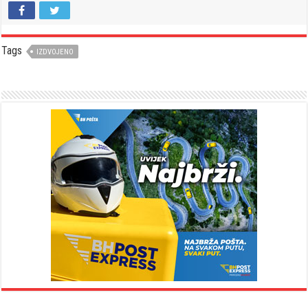
Tags
IZDVOJENO