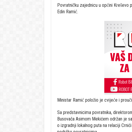
Povratničku zajednicu u općini Kreševo p
Edin Ramić.
Ministar Ramić položio je cvijeće i prou
Sa predstavnicima povratnika, direktor
Busovača Asimom Mekićem održan je sast
o izgradnji lokalnog puta na relaciji Crnic
podrške povratnicima.