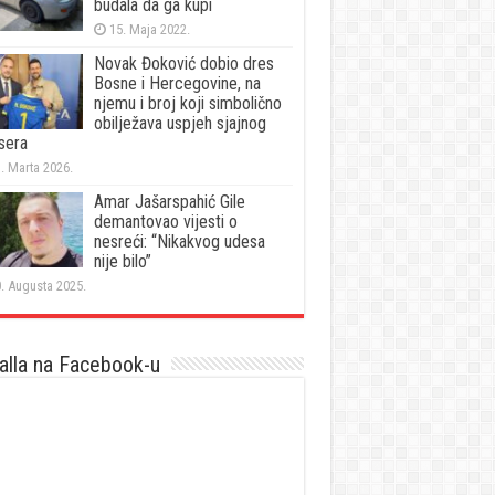
budala da ga kupi
15. Maja 2022.
Novak Đoković dobio dres
Bosne i Hercegovine, na
njemu i broj koji simbolično
obilježava uspjeh sjajnog
sera
. Marta 2026.
Amar Jašarspahić Gile
demantovao vijesti o
nesreći: “Nikakvog udesa
nije bilo”
. Augusta 2025.
lla na Facebook-u