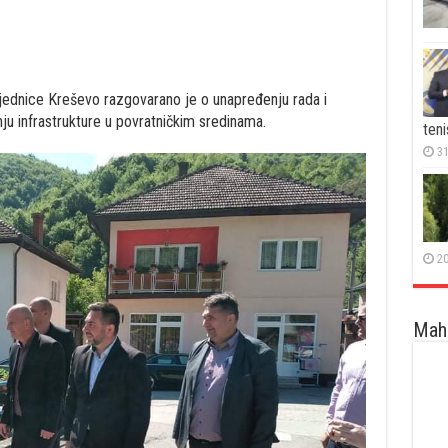
jednice Kreševo razgovarano je o unapređenju rada i
ju infrastrukture u povratničkim sredinama.
teni
31
20
Maha