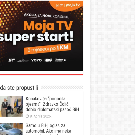
a ste propustili
Konakovića “pogodila
pjesma”: Zdravko Čolić
dobio diplomatski pasoš BiH
8. Aprila 2026.
Samo u BiH, oglas za
automobil: Ako ima neka