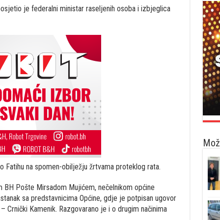
osjetio je federalni ministar raseljenih osoba i izbjeglica
Možd
čio Fatihu na spomen-obilježju žrtvama proteklog rata.
om BH Pošte Mirsadom Mujićem, nečelnikom općine
anak sa predstavnicima Općine, gdje je potpisan ugovor
́i – Crnički Kamenik. Razgovarano je i o drugim načinima