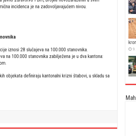
mična incidenca je na zadovoljavajućem nivou.
anovnika
kro
9.
je iznosi 28 slučajeva na 100.000 stanovnika.
a na 100.000 stanovnika zabilježena je u dva kantona:
om.
h objekata definiraju kantonalni krizni štabovi, u skladu sa
Maha