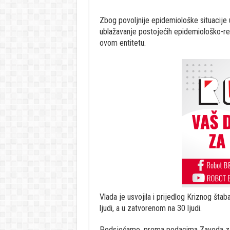
Zbog povoljnije epidemiološke situacije u
ublažavanje postojećih epidemiološko-rest
ovom entitetu.
Vlada je usvojila i prijedlog Kriznog št
ljudi, a u zatvorenom na 30 ljudi.
Podsjećamo, prema podacima Zavoda za 