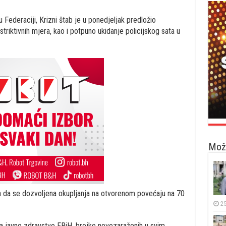
 Federaciji, Krizni štab je u ponedjeljak predložio
riktivnih mjera, kao i potpuno ukidanje policijskog sata u
Možd
aba da se dozvoljena okupljanja na otvorenom povećaju na 70
25
javno zdravstvo FBiH, brojke novozaraženih u svim