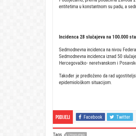
entitetima u konstantnom su padu, a sed
Incidenca 28 slučajeva na 100.000 st
Sedmodnevna incidenca na nivou Federaci
Sedmodnevna incidenca iznad 50 slučajev
Hercegovačko- neretvanskom i Posavsk
Također je predloženo da rad ugostiteljski
epidemiološkom situacijom.
Facebook
Twitter
Podijeli
Tags
IZDVOJENO