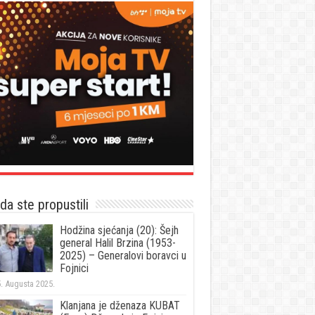
a ste propustili
Hodžina sjećanja (20): Šejh
general Halil Brzina (1953-
2025) – Generalovi boravci u
Fojnici
. Augusta 2025.
Klanjana je dženaza KUBAT