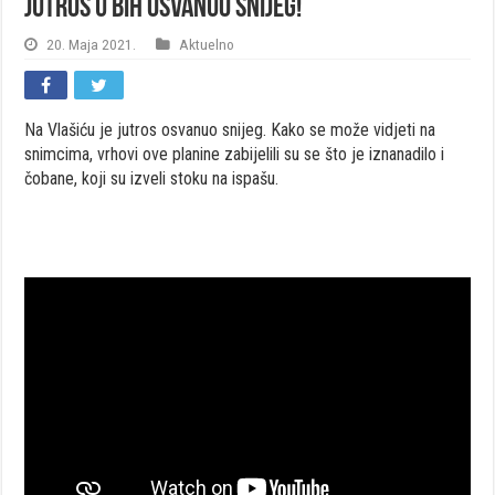
Jutros u BiH osvanuo snijeg!
20. Maja 2021.
Aktuelno
Na Vlašiću je jutros osvanuo snijeg. Kako se može vidjeti na
snimcima, vrhovi ove planine zabijelili su se što je iznanadilo i
čobane, koji su izveli stoku na ispašu.