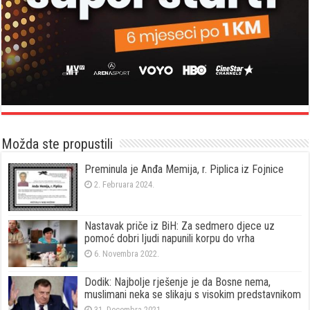
Možda ste propustili
Preminula je Anđa Memija, r. Piplica iz Fojnice
2. Februara 2024.
Nastavak priče iz BiH: Za sedmero djece uz
pomoć dobri ljudi napunili korpu do vrha
6. Novembra 2022.
Dodik: Najbolje rješenje je da Bosne nema,
muslimani neka se slikaju s visokim predstavnikom
31. Decembra 2021.