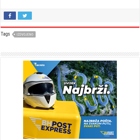
Tags
IZDVOJENO