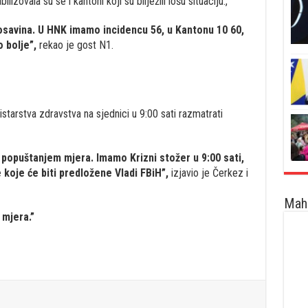
izovala su se i kantoni koji su bilježili lošu situaciju.,
osavina. U HNK imamo incidencu 56, u Kantonu 10 60,
o bolje”,
rekao je gost N1.
starstva zdravstva na sjednici u 9:00 sati razmatrati
popuštanjem mjera. Imamo Krizni stožer u 9:00 sati,
oje će biti predložene Vladi FBiH”,
izjavio je Čerkez i
Maha
 mjera.”