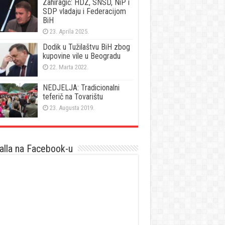
Zahiragić: HDZ, SNSD, NiP i
SDP vladaju i Federacijom
BiH
23. Aprila 2025.
Dodik u Tužilaštvu BiH zbog
kupovine vile u Beogradu
22. Marta 2022.
NEDJELJA: Tradicionalni
teferič na Tovarištu
23. Augusta 2019.
lla na Facebook-u