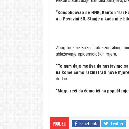
Nakon stabilizacije Kantona Sarajevo, stabil
“Konsolidovao se HNK, Kanton 10 i P
a u Posavini 50. Stanje nikada nije bil
Zbog toga će Krizni štab Federalnog mini
ublažavanje epidemioloških mjera.
“To nam daje motiva da nastavimo sa 
na kome ćemo razmatrati nove mjere k
dodao:
“Mogu reći da ćemo ići na popuštanje
Facebook
Twitter
Podijeli