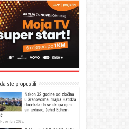
a ste propustili
Nakon 32 godine od zločina
u Grahovcima, majka Hatidža
dočekala da se ukopa njen
sin jedinac, šehid Edhem
ić
 Novembra 2025.