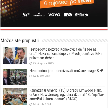
Možda ste propustili
Izetbegović pozvao Konakovića da “izađe na
crtu”: Neka se kandiduje za Predsjedništvo BiH i
prihvatam debatu
25. Augusta 2025.
Neophodno je modernizovati oružane snage BiH!
14. Marta 2022.
Ramazan u Americi (18) U gradu Elmwood Park,
država New Jersey, egzistira džemat “Bošnjačko-
američki kulturni centar” (BACC)
14. Aprila 2024.