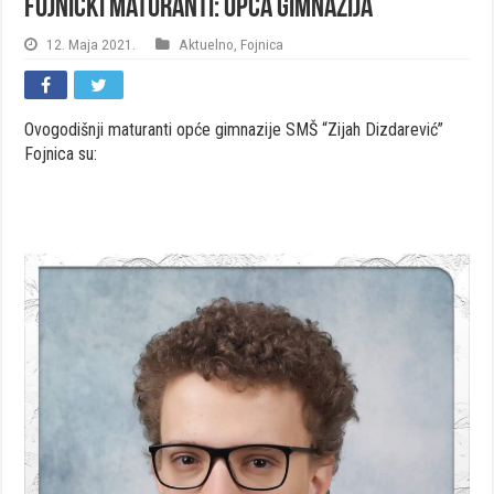
Fojnički maturanti: Opća gimnazija
12. Maja 2021.
Aktuelno
,
Fojnica
Ovogodišnji maturanti opće gimnazije SMŠ “Zijah Dizdarević”
Fojnica su: