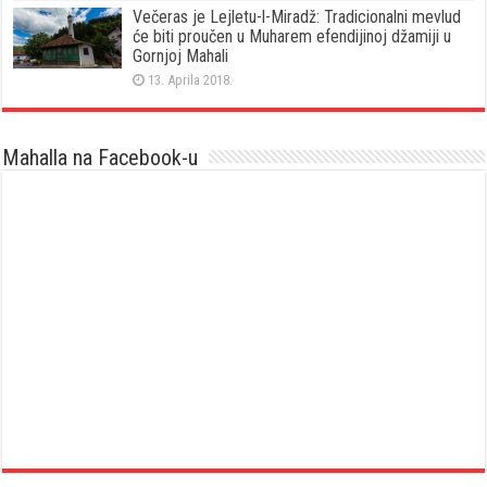
Večeras je Lejletu-l-Miradž: Tradicionalni mevlud
će biti proučen u Muharem efendijinoj džamiji u
Gornjoj Mahali
13. Aprila 2018.
Mahalla na Facebook-u