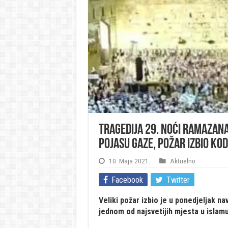
Tragedija 29. noći Ramazan
pojasu Gaze, požar izbio ko
10. Maja 2021.
Aktuelno
Facebook
Twitter
Veliki požar izbio je u ponedjeljak 
jednom od najsvetijih mjesta u islamu