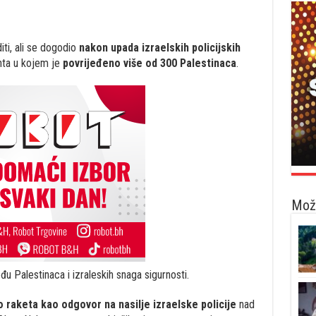
i, ali se dogodio
nakon upada izraelskih policijskih
ta u kojem je
povrijeđeno više od 300 Palestinaca
.
Možd
đu Palestinaca i izraleskih snaga sigurnosti.
ko raketa kao odgovor na nasilje izraelske policije
nad