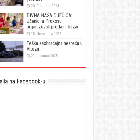
20. Februara 2024.
DIVNA NAŠA DJEČICA:
Učenici u Prokosu
organizovali prodajni bazar
18. Novembra 2022.
Teška saobraćajna nesreća u
Vitezu
23. Januara 2025.
lla na Facebook-u