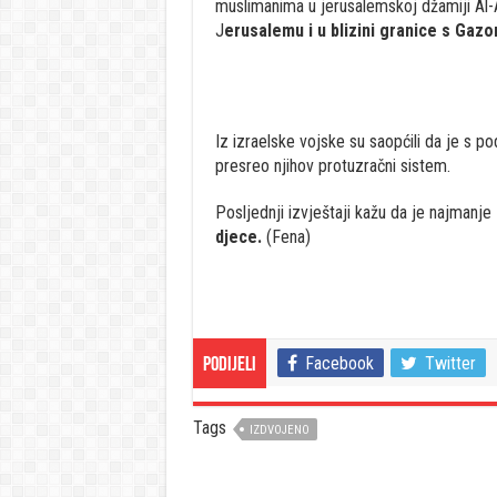
muslimanima u jerusalemskoj džamiji Al-
J
erusalemu i u blizini granice s Gazo
Iz izraelske vojske su saopćili da je s p
presreo njihov protuzračni sistem.
Posljednji izvještaji kažu da je najmanje
djece.
(Fena)
Facebook
Twitter
Podijeli
Tags
IZDVOJENO