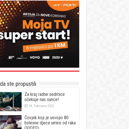
a ste propustili
Za kraj radne sedmice
očekuje nas sunce!
18. Februara 2022.
Čovjek koji je usvojio 80
bolesne djece umire od raka
(VIDEO)