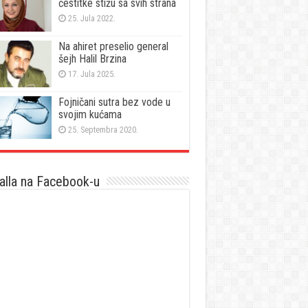
čestitke stižu sa svih strana
25. Jula 2022.
Na ahiret preselio general
šejh Halil Brzina
17. Jula 2025.
Fojničani sutra bez vode u
svojim kućama
25. Septembra 2020.
lla na Facebook-u