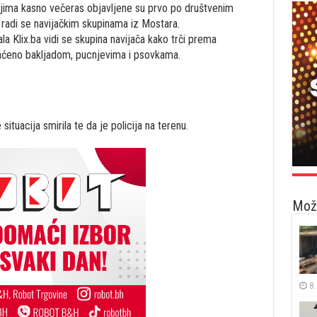
jima kasno večeras objavljene su prvo po društvenim
adi se navijačkim skupinama iz Mostara.
ala Klix.ba vidi se skupina navijača kako trči prema
aćeno bakljadom, pucnjevima i psovkama.
ituacija smirila te da je policija na terenu.
Možd
8.