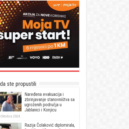
a ste propustili
Naređena evakuacija i
zbrinjavanje stanovništva sa
ugroženih područja u
Jablanici i Konjicu
 Oktobra 2024.
Razija Čolaković diplomirala,