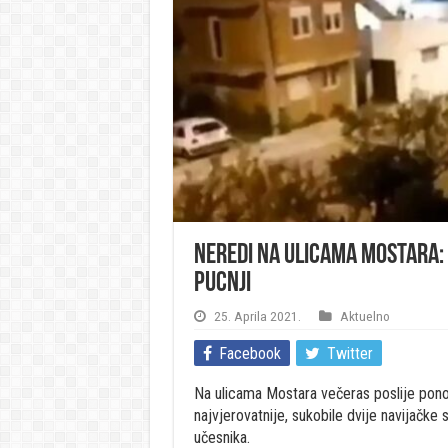
Neredi na ulicama Mostara: N
pucnji
25. Aprila 2021.
Aktuelno
Facebook
Twitter
Na ulicama Mostara večeras poslije pono
najvjerovatnije, sukobile dvije navijačke 
učesnika.