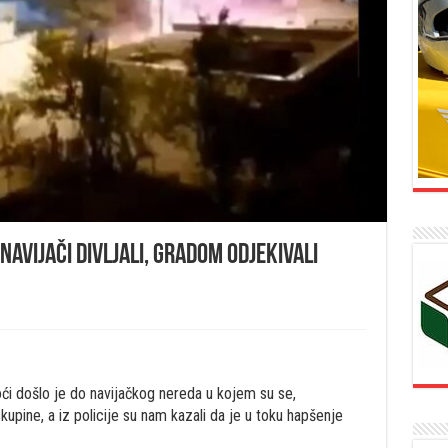
avijači divljali, gradom odjekivali
ći došlo je do navijačkog nereda u kojem su se,
skupine, a iz policije su nam kazali da je u toku hapšenje