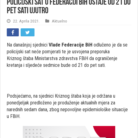
Policijski sat u Federaciji BiH ostaje od 21 do
pet sati ujutro
22. Aprila 2021.
Aktuelno
Na današnjoj sjednici
Vlade Federacije BiH
odlučeno je da se
policijski sat neće pomjerati te je usvojena preporuka
Kriznog štaba Ministarstva zdravstva FBiH da ograničenje
kretanja i sljedeće sedmice bude od 21 do pet sati.
Podsjećamo, na sjednici Kriznog štaba koja je održana u
ponedjeljak predloženo je produženje aktualnih mjera za
narednih sedam dana, zbog nepovoljne epidemiološke situacije
u FBiH.