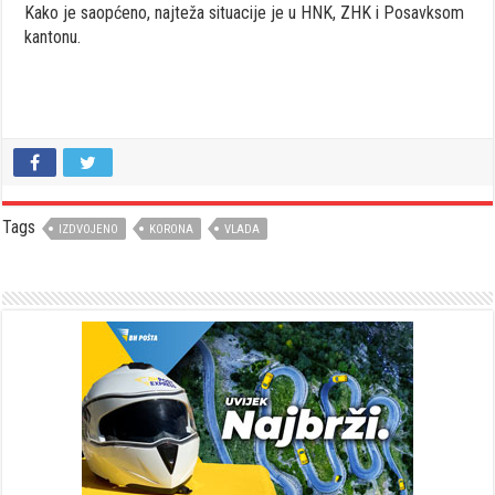
Kako je saopćeno, najteža situacije je u HNK, ZHK i Posavksom
kantonu.
Tags
IZDVOJENO
KORONA
VLADA