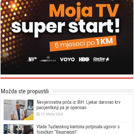
Možda ste propustili
Nevjerovatna priča iz BiH: Ljekar darovao krv
pacijentkinji pa je operisao
15. Marta 2024.
Vlada Tuzlanskog kantona potpisala ugovor s
fojničkim “Reumalom”