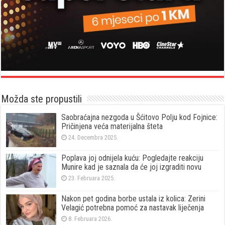
Možda ste propustili
Saobraćajna nezgoda u Šćitovo Polju kod Fojnice:
Pričinjena veća materijalna šteta
24. Decembra 2025.
Poplava joj odnijela kuću: Pogledajte reakciju
Munire kad je saznala da će joj izgraditi novu
23. Februara 2025.
Nakon pet godina borbe ustala iz kolica: Zerini
Velagić potrebna pomoć za nastavak liječenja
8. Februara 2026.