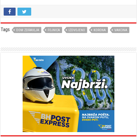
Tags
DOM ZDRAVLJA
FOJNICA
IZDVOJENO
KORONA
VAKCINA