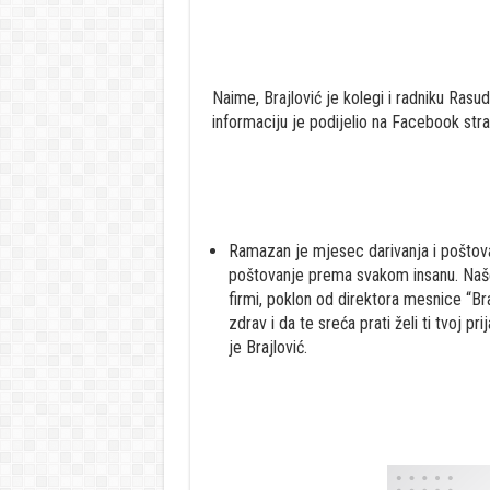
Naime, Brajlović je kolegi i radniku Rasu
informaciju je podijelio na Facebook str
Ramazan je mjesec darivanja i poštov
poštovanje prema svakom insanu. Naše
firmi, poklon od direktora mesnice “Bra
zdrav i da te sreća prati želi ti tvoj pr
je Brajlović.