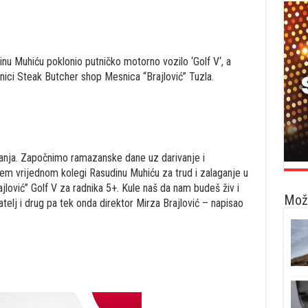
dinu Muhiću poklonio putničko motorno vozilo ‘Golf V‘, a
anici Steak Butcher shop Mesnica “Brajlović” Tuzla.
anja. Započnimo ramazanske dane uz darivanje i
m vrijednom kolegi Rasudinu Muhiću za trud i zalaganje u
jlović” Golf V za radnika 5+. Kule naš da nam budeš živ i
Možd
ijatelj i drug pa tek onda direktor Mirza Brajlović – napisao