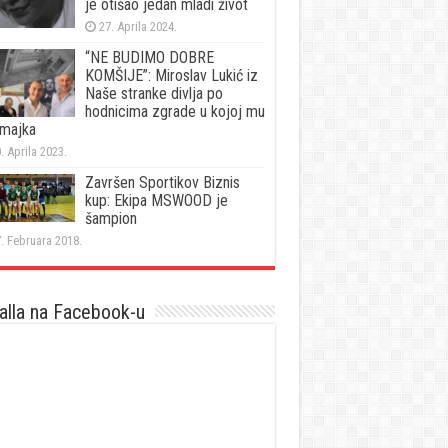
je otišao jedan mladi život
27. Aprila 2024.
“NE BUDIMO DOBRE
KOMŠIJE”: Miroslav Lukić iz
Naše stranke divlja po
hodnicima zgrade u kojoj mu
 majka
. Aprila 2023.
Završen Sportikov Biznis
kup: Ekipa MSWOOD je
šampion
. Februara 2018.
lla na Facebook-u