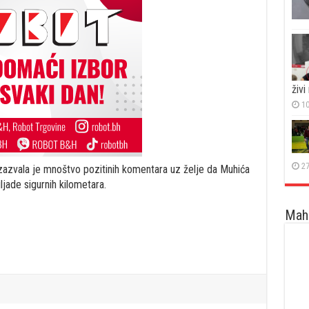
živi
10
27
izazvala je mnoštvo pozitinih komentara uz želje da Muhića
ljade sigurnih kilometara.
Maha