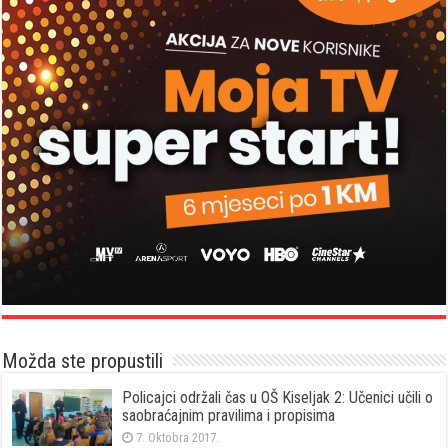
Možda ste propustili
Policajci održali čas u OŠ Kiseljak 2: Učenici učili o
saobraćajnim pravilima i propisima
7. Oktobra 2017.