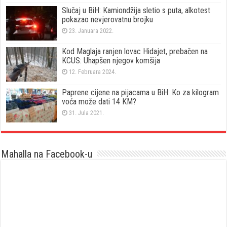
Slučaj u BiH: Kamiondžija sletio s puta, alkotest
pokazao nevjerovatnu brojku
23. Januara 2022.
Kod Maglaja ranjen lovac Hidajet, prebačen na
KCUS: Uhapšen njegov komšija
12. Februara 2024.
Paprene cijene na pijacama u BiH: Ko za kilogram
voća može dati 14 KM?
31. Jula 2021.
Mahalla na Facebook-u