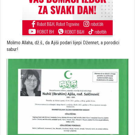
Molimo Allaha, dž.š., da Ajiši podari lijepi Džennet, a porodici
sabur!