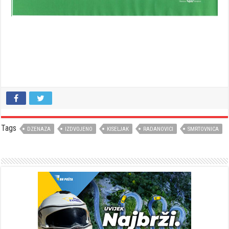
Tags
DZENAZA
IZDVOJENO
KISELJAK
RADANOVICI
SMRTOVNICA