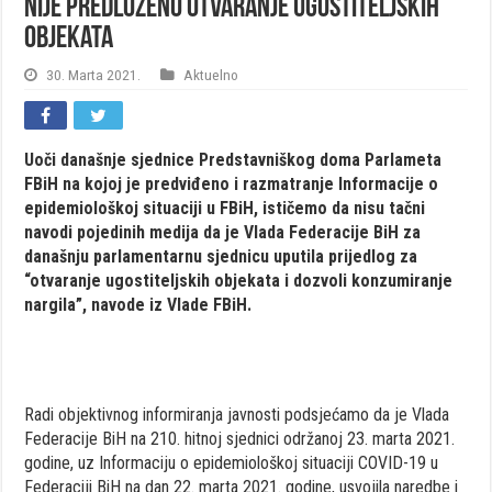
Nije predloženo otvaranje ugostiteljskih
objekata
30. Marta 2021.
Aktuelno
Uoči današnje sjednice Predstavniškog doma Parlameta
FBiH na kojoj je predviđeno i razmatranje Informacije o
epidemiološkoj situaciji u FBiH, ističemo da nisu tačni
navodi pojedinih medija da je Vlada Federacije BiH za
današnju parlamentarnu sjednicu uputila prijedlog za
“otvaranje ugostiteljskih objekata i dozvoli konzumiranje
nargila”, navode iz Vlade FBiH.
Radi objektivnog informiranja javnosti podsjećamo da je Vlada
Federacije BiH na 210. hitnoj sjednici održanoj 23. marta 2021.
godine, uz Informaciju o epidemiološkoj situaciji COVID-19 u
Federaciji BiH na dan 22. marta 2021. godine, usvojila naredbe i