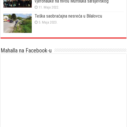
vjeronauke na nivou Muftiluka sarajevskog
11. Maja 2022.
Teška saobraćajna nesreća u Bilalovcu
5. Maja 2023.
Mahalla na Facebook-u