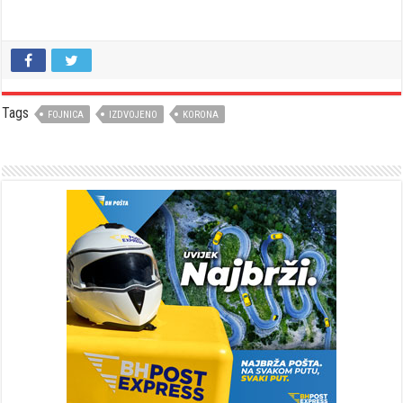
Tags
FOJNICA
IZDVOJENO
KORONA