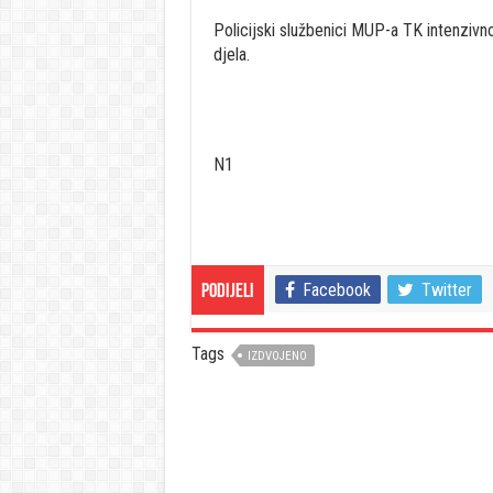
Policijski službenici MUP-a TK intenzivn
djela.
N1
Facebook
Twitter
Podijeli
Tags
IZDVOJENO