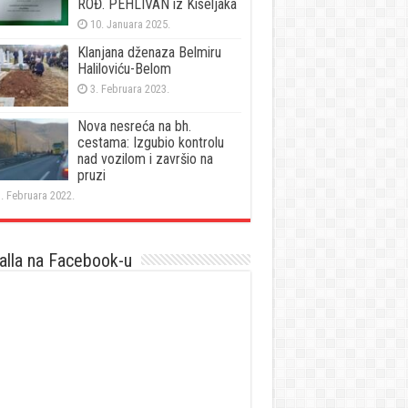
ROĐ. PEHLIVAN iz Kiseljaka
10. Januara 2025.
Klanjana dženaza Belmiru
Haliloviću-Belom
3. Februara 2023.
Nova nesreća na bh.
cestama: Izgubio kontrolu
nad vozilom i završio na
pruzi
. Februara 2022.
lla na Facebook-u