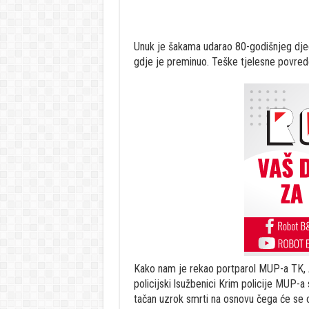
Unuk je šakama udarao 80-godišnjeg djeda
gdje je preminuo. Teške tjelesne povrede j
Kako nam je rekao portparol MUP-a TK, Ad
policijski lsužbenici Krim policije MUP-a 
tačan uzrok smrti na osnovu čega će se odr