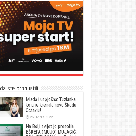
a ste propustili
Mlada i uspješna: Tuzlanka
koja je kreirala novu Škodu
Octaviu!
26. Aprila 2022.
Na Bolji svijet je preselila
EŠREFA (MUJO) MUJAGIĆ,