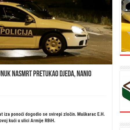
: Unuk nasmrt pretukao djeda, nanio
t iza ponoći dogodio se svirepi zločin. Muškarac E.H.
ovoj kući u ulici Armije RBiH.