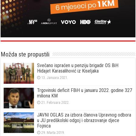
Možda ste propustili
Svečano ispraćen u penziju brigadir OS BiH
Hidajet Karasalihović iz Kiseljaka
13. Januara 2021.
Trgovinski deficit FBiH u januaru 2022. godine 327
miliona KM
21. Februara 2022.
JAVNI OGLAS za izbora članova Upravnog odbora
u JU predškolski odgoj i obrazovanje djece
Fojnica
29. Marta 2019.