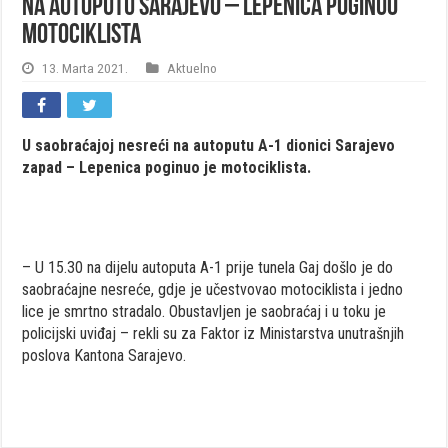
Na autoputu Sarajevo – Lepenica poginuo
motociklista
13. Marta 2021.
Aktuelno
U saobraćajoj nesreći na autoputu A-1 dionici Sarajevo
zapad – Lepenica poginuo je motociklista.
– U 15.30 na dijelu autoputa A-1 prije tunela Gaj došlo je do
saobraćajne nesreće, gdje je učestvovao motociklista i jedno
lice je smrtno stradalo. Obustavljen je saobraćaj i u toku je
policijski uviđaj – rekli su za Faktor iz Ministarstva unutrašnjih
poslova Kantona Sarajevo.