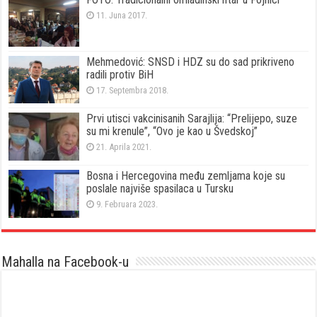
11. Juna 2017.
Mehmedović: SNSD i HDZ su do sad prikriveno
radili protiv BiH
17. Septembra 2018.
Prvi utisci vakcinisanih Sarajlija: “Prelijepo, suze
su mi krenule”, “Ovo je kao u Švedskoj”
21. Aprila 2021.
Bosna i Hercegovina među zemljama koje su
poslale najviše spasilaca u Tursku
9. Februara 2023.
Mahalla na Facebook-u