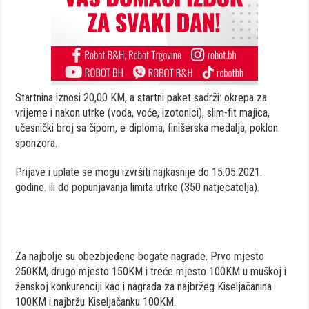
Startnina iznosi 20,00 KM, a startni paket sadrži: okrepa za
vrijeme i nakon utrke (voda, voće, izotonici), slim-fit majica,
učesnički broj sa čipom, e-diploma, finišerska medalja, poklon
sponzora.
Prijave i uplate se mogu izvršiti najkasnije do 15.05.2021.
godine. ili do popunjavanja limita utrke (350 natjecatelja).
Za najbolje su obezbjeđene bogate nagrade. Prvo mjesto
250KM, drugo mjesto 150KM i treće mjesto 100KM u muškoj i
ženskoj konkurenciji kao i nagrada za najbržeg Kiseljačanina
100KM i najbržu Kiseljačanku 100KM.