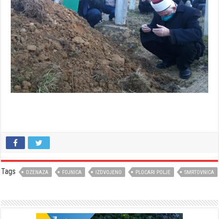
Tags
DZENAZA
FOJNICA
IZDVOJENO
PLOCARI POLJE
SMRTOVNICA