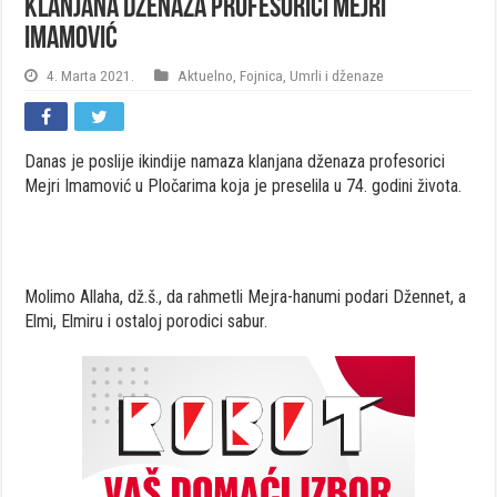
Klanjana dženaza profesorici Mejri
Imamović
4. Marta 2021.
Aktuelno
,
Fojnica
,
Umrli i dženaze
Danas je poslije ikindije namaza klanjana dženaza profesorici
Mejri Imamović u Pločarima koja je preselila u 74. godini života.
Molimo Allaha, dž.š., da rahmetli Mejra-hanumi podari Džennet, a
Elmi, Elmiru i ostaloj porodici sabur.