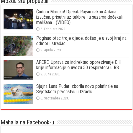
Možda ste propustili
Čudo u Maroku! Dječak Rayan nakon 4 dana
izvučen, prisutni uz tekbire i u suzama dočekali
mališana… (VIDEO)
5. Februara 2022.
Poginuo otac troje djece, došao je u svoj kraj na
odmor i stradao
9. Aprila 2023.
AFERE: Uprava za indirektno oporezivanje BiH
krije informacije o uvozu 50 respiratora u RS
9. Juna 2020.
Sjajna Lana Pudar izborila novo polufinale na
Svjetskom prvenstvu u Izraelu
6. Septembra 2023.
Mahalla na Facebook-u