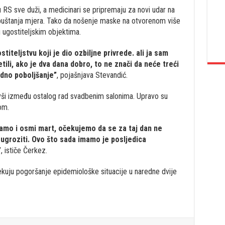
RS sve duži, a medicinari se pripremaju za novi udar na
puštanja mjera. Tako da nošenje maske na otvorenom više
 ugostiteljskim objektima.
stiteljstvu koji je dio ozbiljne privrede. ali ja sam
etili, ako je dva dana dobro, to ne znači da neće treći
odno poboljšanje”
, pojašnjava Stevandić.
livši između ostalog rad svadbenim salonima. Upravo su
om.
amo i osmi mart, očekujemo da se za taj dan ne
 ugroziti. Ovo što sada imamo je posljedica
”
, ističe Čerkez.
ekuju pogoršanje epidemiološke situacije u naredne dvije