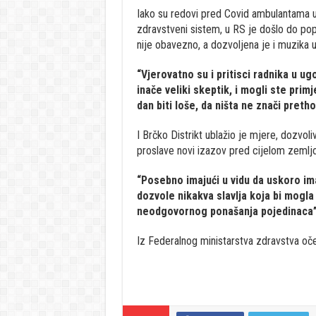
Iako su redovi pred Covid ambulantama u 
zdravstveni sistem, u RS je došlo do po
nije obavezno, a dozvoljena je i muzika u
“Vjerovatno su i pritisci radnika u ugo
inače veliki skeptik, i mogli ste primj
dan biti loše, da ništa ne znači preth
I Brčko Distrikt ublažio je mjere, dozvo
proslave novi izazov pred cijelom zemlj
“Posebno imajući u vidu da uskoro im
dozvole nikakva slavlja koja bi mogla
neodgovornog ponašanja pojedinaca
Iz Federalnog ministarstva zdravstva oč