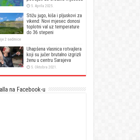
5. Aprila 2025.
Stižu jugo, kiša i pljuskovi za
vikend: Novi mjesec donosi
toplotni val uz temperature
do 36 stepeni
ije 2 sedmice
Uhapšena vlasnica rotvajlera
koji su jučer brutalno izgrizli
ženu u centru Sarajeva
5. Oktobra 2021.
lla na Facebook-u