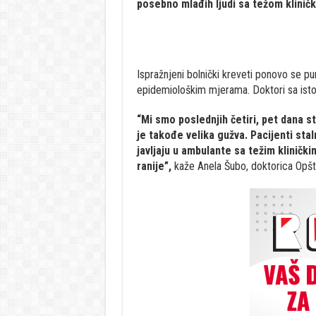
posebno mlađih ljudi sa težom klinič
Ispražnjeni bolnički kreveti ponovo se pu
epidemiološkim mjerama. Doktori sa ist
“Mi smo poslednjih četiri, pet dana s
je takođe velika gužva. Pacijenti stal
javljaju u ambulante sa težim kliničk
ranije”,
kaže Anela Šubo, doktorica Opšt