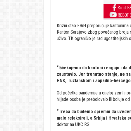
Krizni štab FBiH preporučuje kantonima da
Kanton Sarajevo zbog povećanog broja n
uživo. TK ograničio je rad ugostiteljskih
“Iščekujemo da kantoni reaguju i da
zaustavio. Jer trenutno stanje, ne s
HNK, Tuzlanskom i Zapadno-hercego
Od početka pandemije u cijeloj zemlji pr
hiljade osoba je prebolovalo ili boluje o
“Treba da budemo spremni da uvedem
malo relaksirali, a Srbija i Hrvatska 
doktor na UKC RS.