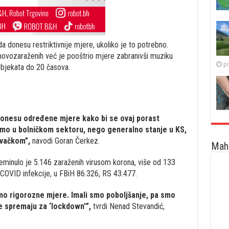
 donesu restriktivnije mjere, ukoliko je to potrebno.
ovozaraženih već je pooštrio mjere zabranivši muziku
pr
 objekata do 20 časova.
 donesu određene mjere kako bi se ovaj porast
amo u bolničkom sektoru, nego generalno stanje u KS,
vačkom”,
navodi Goran Čerkez.
Maha
eminulo je 5.146 zaraženih virusom korona, više od 133
d COVID infekcije, u FBiH 86.326, RS 43.477.
o rigorozne mjere. Imali smo poboljšanje, pa smo
se spremaju za ‘lockdown'”,
tvrdi Nenad Stevandić,