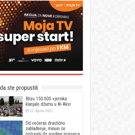
a ste propustili
Blizu 150.000 vjernika
klanjalo džumu u Al-Aksi
22. Aprila 2022.
Od večeras drastično
zahlađenje, minusi će
potrajati do sredine mjeseca