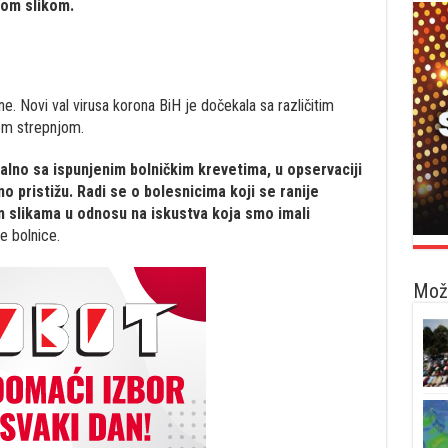
kom slikom.
ne. Novi val virusa korona BiH je dočekala sa različitim
om strepnjom.
talno sa ispunjenim bolničkim krevetima, u opservaciji
no pristižu. Radi se o bolesnicima koji se ranije
im slikama u odnosu na iskustva koja smo imali
e bolnice.
Možd