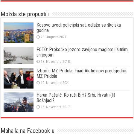
Možda ste propustili
Kosovo uvodi policijski sat, odlaže se školska
godina
28. Augusta 2021.
FOTO: Prokoško jezero zavijeno maglom i sitnim
snijegom
18. Novembra 2018.
Izbori u MZ Pridola: Fuad Aletić novi predsjednik
MZ Pridola
19. Novembra 2021.
Harun Pašalić: Ko ruši BiH? Srbi, Hrvati i(li)
Bošnjaci?
15. Novembra 2017.
Mahalla na Facebook-u