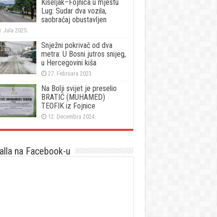
Kiseljak–Fojnica u mjestu
Lug: Sudar dva vozila,
saobraćaj obustavljen
. Jula 2025.
Snježni pokrivač od dva
metra: U Bosni jutros snijeg,
u Hercegovini kiša
27. Februara 2023.
Na Bolji svijet je preselio
BRATIĆ (MUHAMED)
TEOFIK iz Fojnice
12. Decembra 2024.
lla na Facebook-u