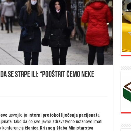
da se strpe ili: “Pooštrit ćemo neke
jevo
usvojilo je
interni protokol liječenja pacijenat
a,
cijenata, tako da će sve javne zdravstvene ustanove imati
s-konferenciji
članica Kriznog štaba Ministarstva