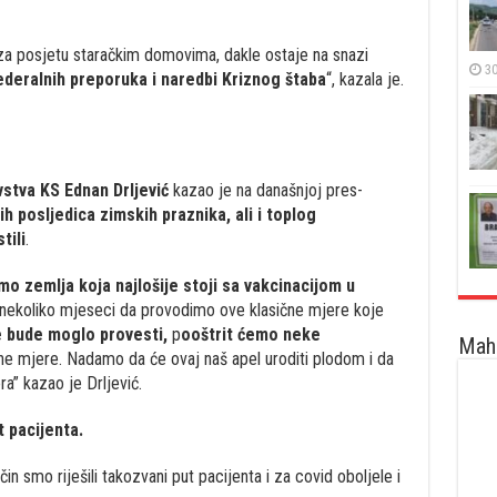
 za posjetu staračkim domovima, dakle ostaje na snazi
30
deralnih preporuka i naredbi Kriznog štaba
“, kazala je.
vstva KS Ednan Drljević
kazao je na današnjoj pres-
h posljedica zimskih praznika, ali i toplog
tili
.
mo zemlja koja najlošije stoji sa vakcinacijom u
 nekoliko mjeseci da provodimo ove klasične mjere koje
e bude moglo provesti,
p
ooštrit ćemo neke
Maha
e mjere. Nadamo da će ovaj naš apel uroditi plodom i da
a” kazao je Drljević.
t pacijenta.
n smo riješili takozvani put pacijenta i za covid oboljele i