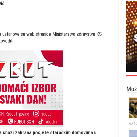
ić.
e ustanove sa web stranice Ministarstva zdravstva KS
ovoditi.
Možd
16
a snazi zabrana posjete staračkim domovima
u