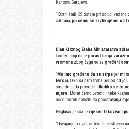
Kantonu Sarajevo.
“Krizni štab KS ostaje pri odluci vezano
zabrana,
po čemu se razlikujemo od fe
Član Kriznog štaba Ministarstva zdra
konferenciji da je
porast broja zaraženi
vremena
zbog čega su se
građani opus
“
Molimo građane da se strpe
jer
mi s
Evropi
, tako da nam treba period od još
smo do sada provodili.
Ukoliko se to n
mjere.
Morat ćemo uvoditi i neke kaznen
neće morati dolaziti do pooštravanja mjer
Naglasio je i da je
riješen takozvani pu
“Usvajanjem ovih protokola na stručan nači