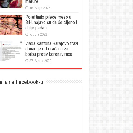
mature
16. Maja 2026.
Pojeftinilo pileće meso u
BiH, najave su da će cijene i
dalje padati
7. Jula 2022.
Vlada Kantona Sarajevo traži
donacije od građana za
borbu protiv koronavirusa
27. Marta 2020.
lla na Facebook-u