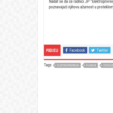
Nadat se da će radnici JP “Elektroprivre
poznavajući njihovu ažurnost u proteklom
Facebook
Twitter
Podijeli
Tags
ELEKTROPRIVREDA
FOJNICA
IZDVOJ