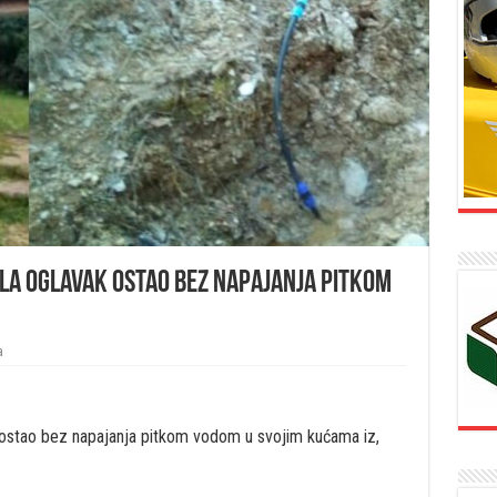
ela Oglavak ostao bez napajanja pitkom
a
e ostao bez napajanja pitkom vodom u svojim kućama iz,