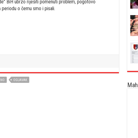
de” BiH ubrzo riješiti pomenuti problem, pogotovo
 periodu o čemu smo i pisali.
ENO
OGLAVAK
Maha