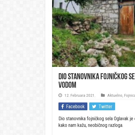
Dio stanovnika fojničkog s
vodom
12. Februara 2021.
Aktuelno
,
Fojnic
Facebook
Twitter
Dio stanovnika fojničkog sela Oglavak j
kako nam kažu, neobičnog razloga.