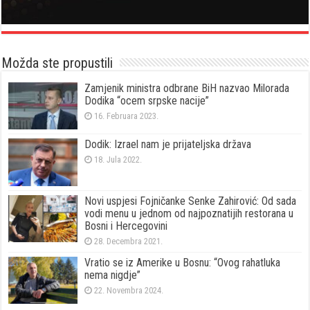
Možda ste propustili
Zamjenik ministra odbrane BiH nazvao Milorada
Dodika “ocem srpske nacije”
16. Februara 2023.
Dodik: Izrael nam je prijateljska država
18. Jula 2022.
Novi uspjesi Fojničanke Senke Zahirović: Od sada
vodi menu u jednom od najpoznatijih restorana u
Bosni i Hercegovini
28. Decembra 2021.
Vratio se iz Amerike u Bosnu: “Ovog rahatluka
nema nigdje”
22. Novembra 2024.