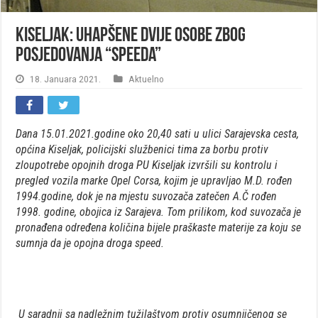
Kiseljak: Uhapšene dvije osobe zbog
posjedovanja “speeda”
18. Januara 2021.
Aktuelno
Dana 15.01.2021.godine oko 20,40 sati u ulici Sarajevska cesta,
općina Kiseljak, policijski službenici tima za borbu protiv
zloupotrebe opojnih droga PU Kiseljak izvršili su kontrolu i
pregled vozila marke Opel Corsa, kojim je upravljao M.D. rođen
1994.godine, dok je na mjestu suvozača zatečen A.Č rođen
1998. godine, obojica iz Sarajeva. Tom prilikom, kod suvozača je
pronađena određena količina bijele praškaste materije za koju se
sumnja da je opojna droga speed.
U saradnji sa nadležnim tužilaštvom protiv osumnjičenog se