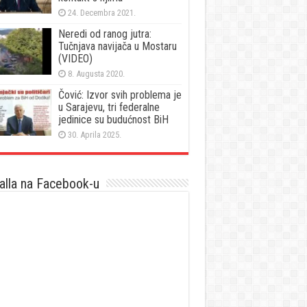
24. Decembra 2021.
Neredi od ranog jutra:
Tučnjava navijača u Mostaru
(VIDEO)
8. Augusta 2020.
Čović: Izvor svih problema je
u Sarajevu, tri federalne
jedinice su budućnost BiH
30. Aprila 2025.
lla na Facebook-u