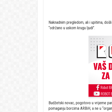
Naknadnim pregledom, ali i upitima, došli
“održano u uskom krugu ljudi”.
Budžetski novac, pogotovo u vrijeme pande
pomaganju borcima ARBiH, a ne u “organ