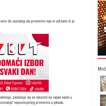
 smo do saznanja da prvenstvo nije ni održano ili je
Možd
mije, zaslužuje da se iskoristi na valjan način u
izovanju” nepostojećeg prvenstva u pikadu.