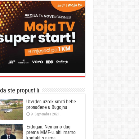
a ste propustili
Utvrđen uzrok smrti bebe
pronađene u Bugojnu
9. Septembra 2021.
Erdogan: Nemamo dug
prema MMF-u, niti imamo
kontakt s njima