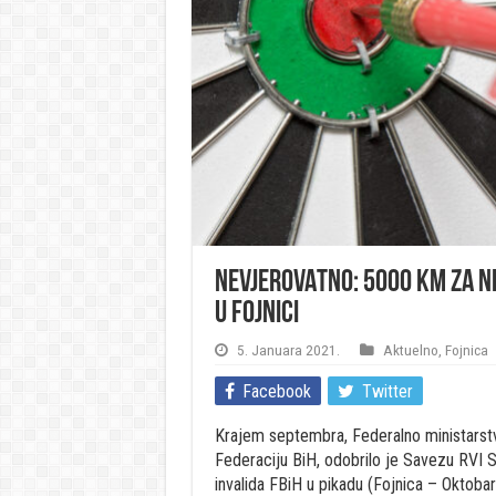
NEVJEROVATNO: 5000 KM za n
u Fojnici
5. Januara 2021.
Aktuelno
,
Fojnica
Facebook
Twitter
Krajem septembra, Federalno ministarstv
Federaciju BiH, odobrilo je Savezu RVI 
invalida FBiH u pikadu (Fojnica – Oktoba