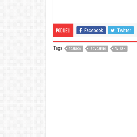
Facebook
Twitter
Podijeli
Tags
FOJNICA
IZDVOJENO
RVI SBK