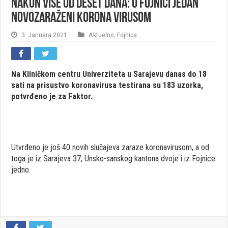
Nakon više od deset dana: U Fojnici jedan
novozaraženi korona virusom
3. Januara 2021.
Aktuelno
,
Fojnica
Na Kliničkom centru Univerziteta u Sarajevu danas do 18
sati na prisustvo koronavirusa testirana su 183 uzorka,
potvrđeno je za Faktor.
Utvrđeno je još 40 novih slučajeva zaraze koronavirusom, a od
toga je iz Sarajeva 37, Unsko-sanskog kantona dvoje i iz Fojnice
jedno.