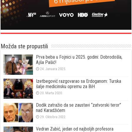
Možda ste propustili
Prva beba u Fojnici u 2025. godini: Dobrodošla,
Ajša Pašić!
24. Januara 2025.
Izetbegović razgovarao sa Erdoganom: Turska
šalje medicinsku opremu za BiH
20. Marta 2020.
Dodik zatražio da se zaustavi “zatvorski teror”
nad Karadžićem
29. Oktobra 2022.
Vedran Zubić, jedan od najboljih profesora