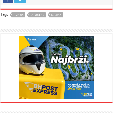
Tags
FOJNICA
IZDVOJENO
KORONA