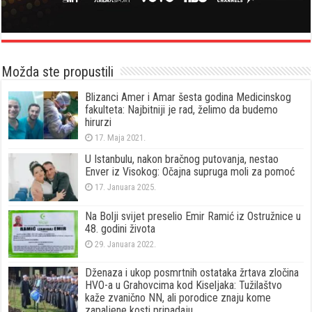
Možda ste propustili
Blizanci Amer i Amar šesta godina Medicinskog
fakulteta: Najbitniji je rad, želimo da budemo
hirurzi
17. Maja 2021.
U Istanbulu, nakon bračnog putovanja, nestao
Enver iz Visokog: Očajna supruga moli za pomoć
17. Januara 2025.
Na Bolji svijet preselio Emir Ramić iz Ostružnice u
48. godini života
29. Januara 2022.
Dženaza i ukop posmrtnih ostataka žrtava zločina
HVO-a u Grahovcima kod Kiseljaka: Tužilaštvo
kaže zvanično NN, ali porodice znaju kome
zapaljene kosti pripadaju