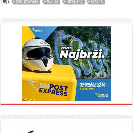
Tags
DOM ZDRAVLJA
FOJNICA
IZDVOJENO
KORONA