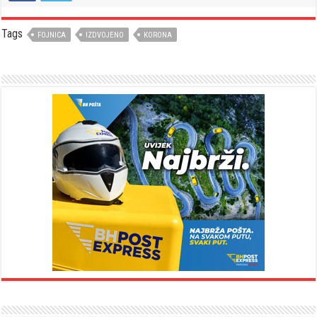
Tags
FOJNICA
IZDVOJENO
KORONA