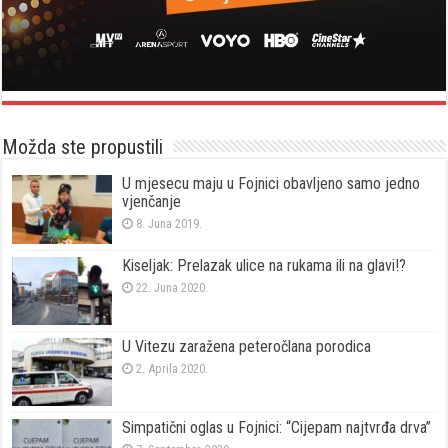
Možda ste propustili
U mjesecu maju u Fojnici obavljeno samo jedno
vjenčanje
8. Juna 2019.
Kiseljak: Prelazak ulice na rukama ili na glavi!?
22. Juna 2020.
U Vitezu zaražena peteročlana porodica
2. Aprila 2020.
Simpatični oglas u Fojnici: “Cijepam najtvrđa drva”