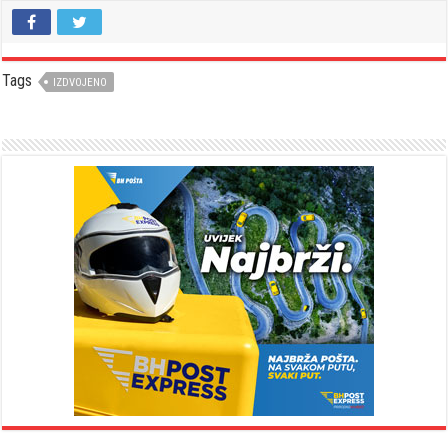
Tags
IZDVOJENO