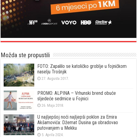
Možda ste propustili
FOTO: Zapalilo se katoličko groblje u fojničkom
naselju Trošnjik
27. Augusta 2017.
PROMO: ALPINA – Vrhunski brend obuće
sljedeće sedmice u Fojnici
26. Maja 2018.
U najljepšoj noći najljepši poklon za Emira
Akšamovića: Džemat Dusina ga obradovao
putovanjem u Mekku
5. Aprila 2024.