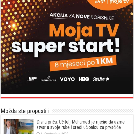
Možda ste propustili
Divna priča: Učitelj Muhamed je riješio da uzme
stvar u svoje ruke i sredi učionicu za prvačiće
6. Septembra 2023.