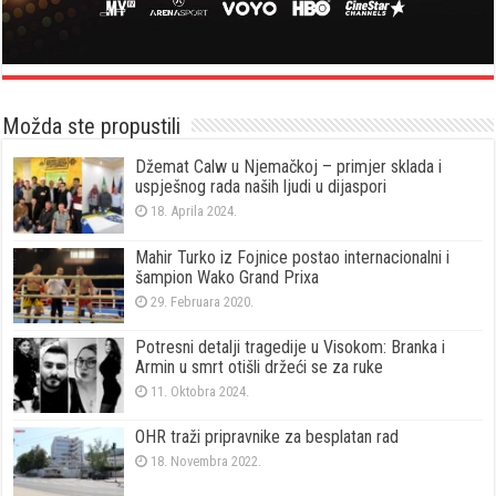
Možda ste propustili
Džemat Calw u Njemačkoj – primjer sklada i
uspješnog rada naših ljudi u dijaspori
18. Aprila 2024.
Mahir Turko iz Fojnice postao internacionalni i
šampion Wako Grand Prixa
29. Februara 2020.
Potresni detalji tragedije u Visokom: Branka i
Armin u smrt otišli držeći se za ruke
11. Oktobra 2024.
OHR traži pripravnike za besplatan rad
18. Novembra 2022.