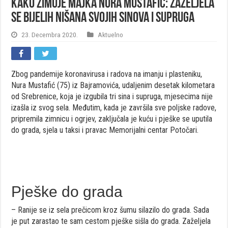
Kako zimuje majka Nura Mustafić: Zaželjela
se bijelih nišana svojih sinova i supruga
23. Decembra 2020.
Aktuelno
Zbog pandemije koronavirusa i radova na imanju i plasteniku,
Nura Mustafić (75) iz Bajramovića, udaljenim desetak kilometara
od Srebrenice, koja je izgubila tri sina i supruga, mjesecima nije
izašla iz svog sela. Međutim, kada je završila sve poljske radove,
pripremila zimnicu i ogrjev, zaključala je kuću i pješke se uputila
do grada, sjela u taksi i pravac Memorijalni centar Potočari.
Pješke do grada
– Ranije se iz sela prečicom kroz šumu silazilo do grada. Sada
je put zarastao te sam cestom pješke sišla do grada. Zaželjela