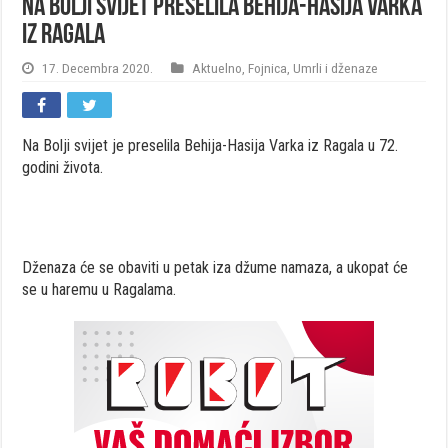
Na Bolji svijet preselila Behija-Hasija Varka
iz Ragala
17. Decembra 2020.
Aktuelno
,
Fojnica
,
Umrli i dženaze
Na Bolji svijet je preselila Behija-Hasija Varka iz Ragala u 72.
godini života.
Dženaza će se obaviti u petak iza džume namaza, a ukopat će
se u haremu u Ragalama.