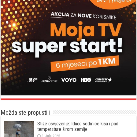
Možda ste propustili
Stiže osvježenje: Iduće sedmice kiša i pad
temperature širom zemlje
3. Jula 2025.