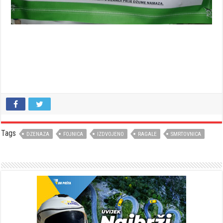
Tags
DZENAZA
FOJNICA
IZDVOJENO
RAGALE
SMRTOVNICA