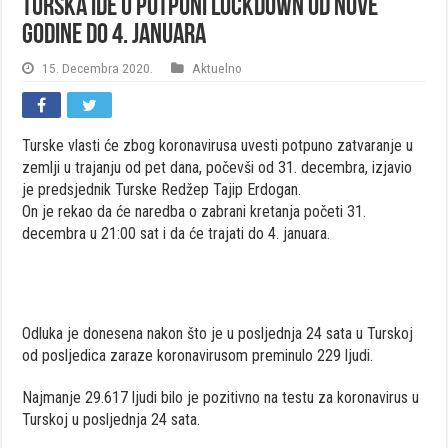
Turska ide u potpuni lockdown od Nove
godine do 4. januara
15. Decembra 2020.
Aktuelno
Turske vlasti će zbog koronavirusa uvesti potpuno zatvaranje u
zemlji u trajanju od pet dana, počevši od 31. decembra, izjavio
je predsjednik Turske Redžep Tajip Erdogan.
On je rekao da će naredba o zabrani kretanja početi 31.
decembra u 21:00 sat i da će trajati do 4. januara.
Odluka je donesena nakon što je u posljednja 24 sata u Turskoj
od posljedica zaraze koronavirusom preminulo 229 ljudi.
Najmanje 29.617 ljudi bilo je pozitivno na testu za koronavirus u
Turskoj u posljednja 24 sata.