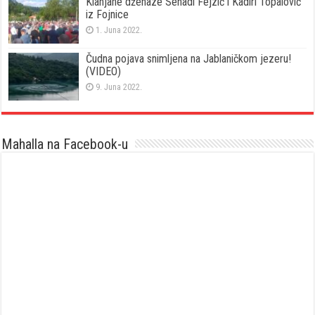
Klanjane dženaze Senadi Fejzić i Kadiri Topalović
iz Fojnice
1. Juna 2022.
Čudna pojava snimljena na Jablaničkom jezeru!
(VIDEO)
9. Juna 2022.
Mahalla na Facebook-u