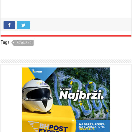
Tags
IZDVOJENO