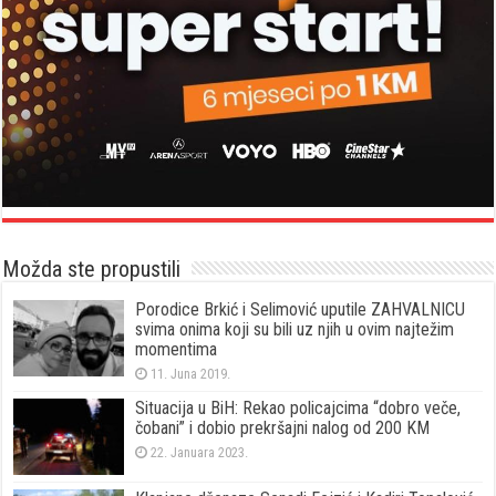
Možda ste propustili
Porodice Brkić i Selimović uputile ZAHVALNICU
svima onima koji su bili uz njih u ovim najtežim
momentima
11. Juna 2019.
Situacija u BiH: Rekao policajcima “dobro veče,
čobani” i dobio prekršajni nalog od 200 KM
22. Januara 2023.