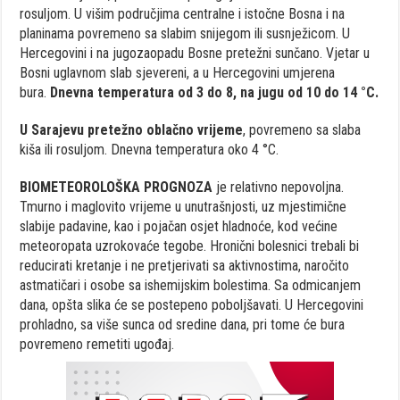
rosuljom. U višim područjima centralne i istočne Bosna i na
planinama povremeno sa slabim snijegom ili susnježicom. U
Hercegovini i na jugozaopadu Bosne pretežni sunčano. Vjetar u
Bosni uglavnom slab sjevereni, a u Hercegovini umjerena
bura.
Dnevna temperatura od 3 do 8, na jugu od 10 do 14 °C.
U Sarajevu pretežno oblačno vrijeme
, povremeno sa slaba
kiša ili rosuljom. Dnevna temperatura oko 4 °C.
BIOMETEOROLOŠKA PROGNOZA
je relativno nepovoljna.
Tmurno i maglovito vrijeme u unutrašnjosti, uz mjestimične
slabije padavine, kao i pojačan osjet hladnoće, kod većine
meteoropata uzrokovaće tegobe. Hronični bolesnici trebali bi
reducirati kretanje i ne pretjerivati sa aktivnostima, naročito
astmatičari i osobe sa ishemijskim bolestima. Sa odmicanjem
dana, opšta slika će se postepeno poboljšavati. U Hercegovini
prohladno, sa više sunca od sredine dana, pri tome će bura
povremeno remetiti ugođaj.