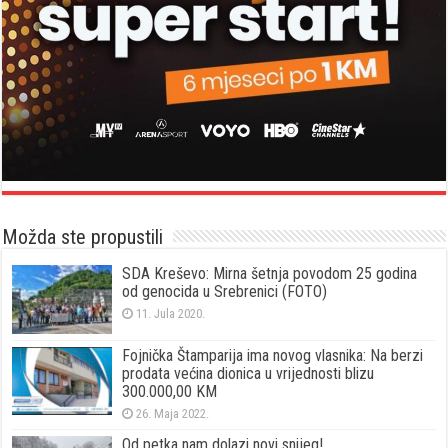
Možda ste propustili
SDA Kreševo: Mirna šetnja povodom 25 godina
od genocida u Srebrenici (FOTO)
11. Jula 2020.
Fojnička Štamparija ima novog vlasnika: Na berzi
prodata većina dionica u vrijednosti blizu
300.000,00 KM
26. Maja 2022.
Od petka nam dolazi novi snijeg!