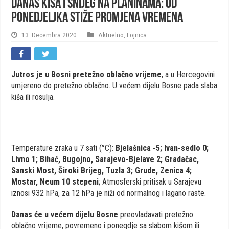
Danas kiša i snijeg na planinama: Od
ponedjeljka stiže promjena vremena
13. Decembra 2020.
Aktuelno
,
Fojnica
Jutros je u Bosni pretežno oblačno vrijeme
, a u Hercegovini
umjereno do pretežno oblačno. U većem dijelu Bosne pada slaba
kiša ili rosulja.
Temperature zraka u 7 sati (°C):
Bjelašnica -5; Ivan-sedlo 0;
Livno 1; Bihać, Bugojno, Sarajevo-Bjelave 2; Gradačac,
Sanski Most, Široki Brijeg, Tuzla 3; Grude, Zenica 4;
Mostar, Neum 10 stepeni
; Atmosferski pritisak u Sarajevu
iznosi 932 hPa, za 12 hPa je niži od normalnog i lagano raste.
Danas će u većem dijelu Bosne
preovladavati pretežno
oblačno vrijeme, povremeno i ponegdje sa slabom kišom ili