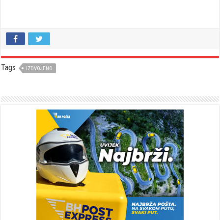
Tags
IZDVOJENO