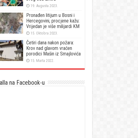
19. Augusta 2023.
Pronađen litijum u Bosni i
Hercegovini, procjene kažu:
Vrijedan je više milijardi KM
15. Oktobra 2023.
Četiri dana nakon požara:
Krov nad glavom vraćen
porodici Mašin iz Smajlovića
15. Marta 2022.
lla na Facebook-u