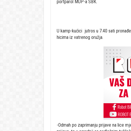
portparol MUP-a SBK.
U kamp-kućici jutros u 7.40 sati pronađen
hicima iz vatrenog oružja.
-Odmah po zaprimanju prijave na lice mjest