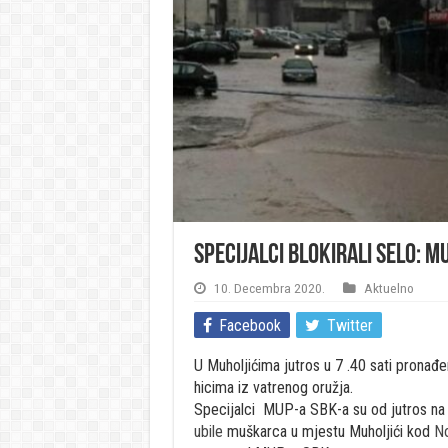
Specijalci blokirali selo: 
10. Decembra 2020.
Aktuelno
Facebook
Twitter
U Muholjićima jutros u 7 .40 sati pronađen
hicima iz vatrenog oružja.
Specijalci MUP-a SBK-a su od jutros na t
ubile
muškarca u mjestu Muholjići kod
No