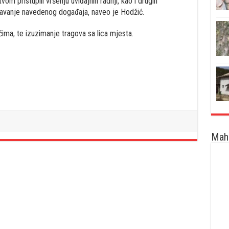
tvom pristupili vršenju uviđajnih radnji, kao i drugih
ljavanje navedenog događaja, naveo je Hodžić.
ćima, te izuzimanje tragova sa lica mjesta.
Maha