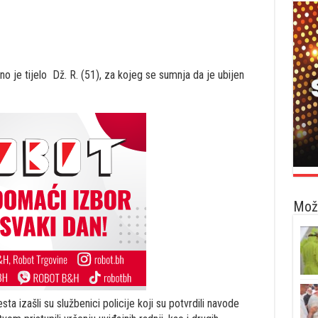
o je tijelo Dž. R. (51), za kojeg se sumnja da je ubijen
Možd
a izašli su službenici policije koji su potvrdili navode