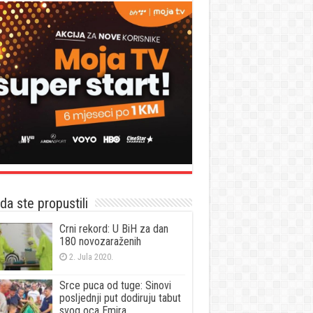
a ste propustili
Crni rekord: U BiH za dan
180 novozaraženih
2. Jula 2020.
Srce puca od tuge: Sinovi
posljednji put dodiruju tabut
svog oca Emira