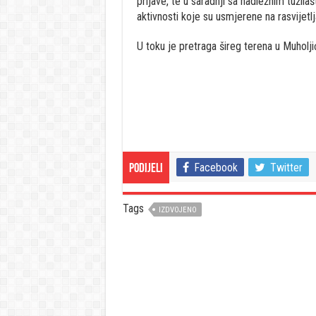
prijave, te u saradnji sa nadležnim tužilaš
aktivnosti koje su usmjerene na rasvijet
U toku je pretraga šireg terena u Muholji
Facebook
Twitter
Podijeli
Tags
IZDVOJENO