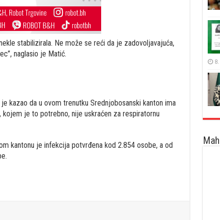
nekle stabilizirala. Ne može se reći da je zadovoljavajuća,
ec”, naglasio je Matić.
8.
er je kazao da u ovom trenutku Srednjobosanski kanton ima
t, kojem je to potrebno, nije uskraćen za respiratornu
Maha
m kantonu je infekcija potvrđena kod 2.854 osobe, a od
be.