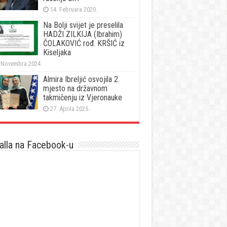
14. Februara 2020.
Na Bolji svijet je preselila
HADŽI ZILKIJA (Ibrahim)
ČOLAKOVIĆ rođ. KRŠIĆ iz
Kiseljaka
 Novembra 2024.
Almira Ibreljić osvojila 2.
mjesto na državnom
takmičenju iz Vjeronauke
27. Aprila 2025.
lla na Facebook-u