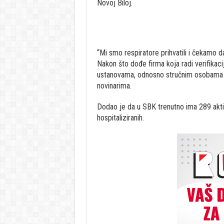
Novoj Biloj.
“Mi smo respiratore prihvatili i čekamo d
Nakon što dođe firma koja radi verifikaci
ustanovama, odnosno stručnim osobama ko
novinarima.
Dodao je da u SBK trenutno ima 289 akti
hospitaliziranih.