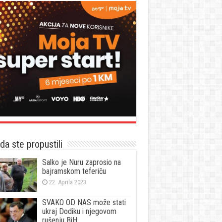
a ste propustili
Salko je Nuru zaprosio na
bajramskom teferiču
22. Aprila 2023.
SVAKO OD NAS može stati
ukraj Dodiku i njegovom
rušenju BiH