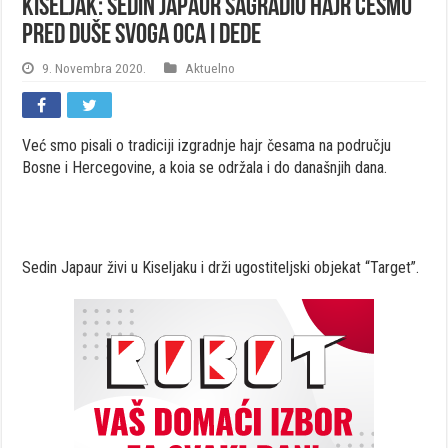
Kiseljak: Sedin Japaur sagradio hajr česmu
pred duše svoga oca i dede
9. Novembra 2020.
Aktuelno
Već smo pisali o tradiciji izgradnje hajr česama na području
Bosne i Hercegovine, a koia se održala i do današnjih dana.
Sedin Japaur živi u Kiseljaku i drži ugostiteljski objekat “Target”.