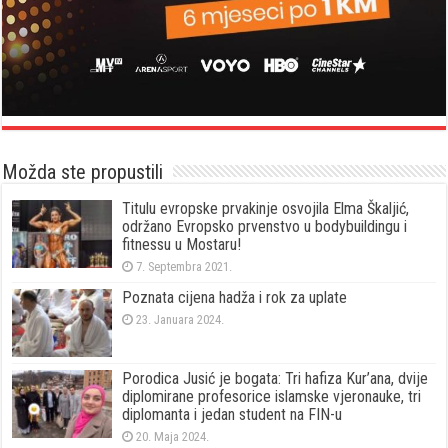
Možda ste propustili
Titulu evropske prvakinje osvojila Elma Škaljić,
održano Evropsko prvenstvo u bodybuildingu i
fitnessu u Mostaru!
7. Septembra 2021.
Poznata cijena hadža i rok za uplate
23. Januara 2024.
Porodica Jusić je bogata: Tri hafiza Kur’ana, dvije
diplomirane profesorice islamske vjeronauke, tri
diplomanta i jedan student na FIN-u
20. Maja 2024.