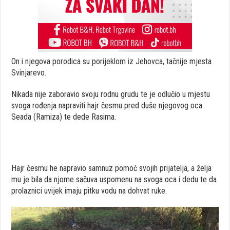
On i njegova porodica su porijeklom iz Jehovca, tačnije mjesta
Svinjarevo.
Nikada nije zaboravio svoju rodnu grudu te je odlučio u mjestu
svoga rođenja napraviti hajr česmu pred duše njegovog oca
Seada (Ramiza) te dede Rasima.
Hajr česmu he napravio samnuz pomoć svojih prijatelja, a želja
mu je bila da njome sačuva uspomenu na svoga oca i dedu te da
prolaznici uvijek imaju pitku vodu na dohvat ruke.