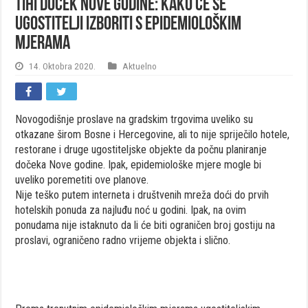
Tihi doček Nove godine: Kako će se
ugostitelji izboriti s epidemiološkim
mjerama
14. Oktobra 2020.
Aktuelno
Novogodišnje proslave na gradskim trgovima uveliko su
otkazane širom Bosne i Hercegovine, ali to nije spriječilo hotele,
restorane i druge ugostiteljske objekte da počnu planiranje
dočeka Nove godine. Ipak, epidemiološke mjere mogle bi
uveliko poremetiti ove planove.
Nije teško putem interneta i društvenih mreža doći do prvih
hotelskih ponuda za najluđu noć u godini. Ipak, na ovim
ponudama nije istaknuto da li će biti ograničen broj gostiju na
proslavi, ograničeno radno vrijeme objekta i slično.