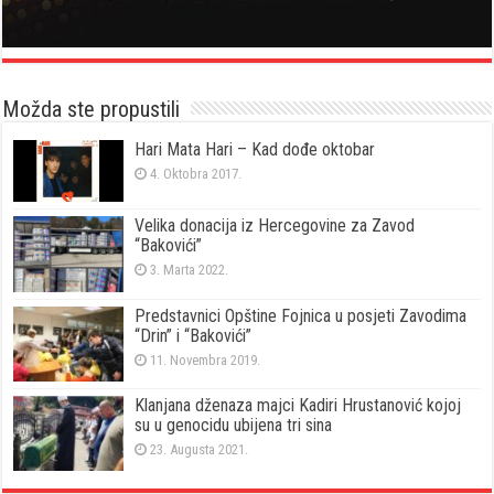
Možda ste propustili
Hari Mata Hari – Kad dođe oktobar
4. Oktobra 2017.
Velika donacija iz Hercegovine za Zavod
“Bakovići”
3. Marta 2022.
Predstavnici Opštine Fojnica u posjeti Zavodima
“Drin” i “Bakovići”
11. Novembra 2019.
Klanjana dženaza majci Kadiri Hrustanović kojoj
su u genocidu ubijena tri sina
23. Augusta 2021.