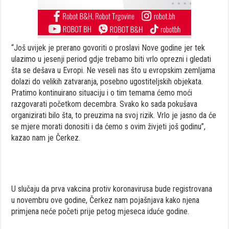
“Još uvijek je prerano govoriti o proslavi Nove godine jer tek
ulazimo u jesenji period gdje trebamo biti vrlo oprezni i gledati
šta se dešava u Evropi. Ne veseli nas što u evropskim zemljama
dolazi do velikih zatvaranja, posebno ugostiteljskih objekata.
Pratimo kontinuirano situaciju i o tim temama ćemo moći
razgovarati početkom decembra. Svako ko sada pokušava
organizirati bilo šta, to preuzima na svoj rizik. Vrlo je jasno da će
se mjere morati donositi i da ćemo s ovim živjeti još godinu”,
kazao nam je Čerkez.
U slučaju da prva vakcina protiv koronavirusa bude registrovana
u novembru ove godine, Čerkez nam pojašnjava kako njena
primjena neće početi prije petog mjeseca iduće godine.