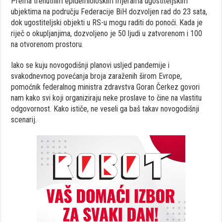
Prema trenutnim epidemiološkim mjerama ugostiteljskim
ubjektima na području Federacije BiH dozvoljen rad do 23 sata,
dok ugostiteljski objekti u RS-u mogu raditi do ponoći. Kada je
riječ o okupljanjima, dozvoljeno je 50 ljudi u zatvorenom i 100
na otvorenom prostoru.
Iako se kuju novogodišnji planovi usljed pandemije i
svakodnevnog povećanja broja zaraženih širom Evrope,
pomoćnik federalnog ministra zdravstva Goran Čerkez govori
nam kako svi koji organiziraju neke proslave to čine na vlastitu
odgovornost. Kako ističe, ne veseli ga baš takav novogodišnji
scenarij.