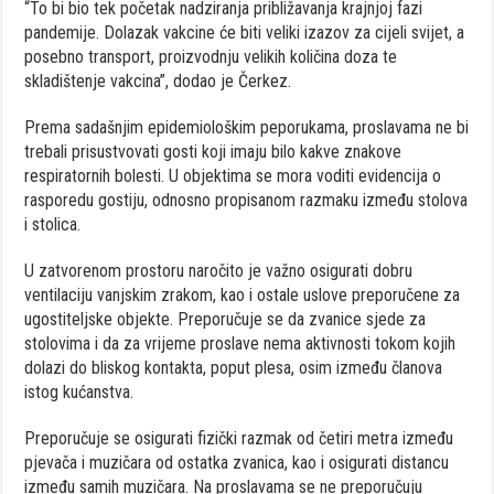
“To bi bio tek početak nadziranja približavanja krajnjoj fazi
pandemije. Dolazak vakcine će biti veliki izazov za cijeli svijet, a
posebno transport, proizvodnju velikih količina doza te
skladištenje vakcina”, dodao je Čerkez.
Prema sadašnjim epidemiološkim peporukama, proslavama ne bi
trebali prisustvovati gosti koji imaju bilo kakve znakove
respiratornih bolesti. U objektima se mora voditi evidencija o
rasporedu gostiju, odnosno propisanom razmaku između stolova
i stolica.
U zatvorenom prostoru naročito je važno osigurati dobru
ventilaciju vanjskim zrakom, kao i ostale uslove preporučene za
ugostiteljske objekte. Preporučuje se da zvanice sjede za
stolovima i da za vrijeme proslave nema aktivnosti tokom kojih
dolazi do bliskog kontakta, poput plesa, osim između članova
istog kućanstva.
Preporučuje se osigurati fizički razmak od četiri metra između
pjevača i muzičara od ostatka zvanica, kao i osigurati distancu
između samih muzičara. Na proslavama se ne preporučuju