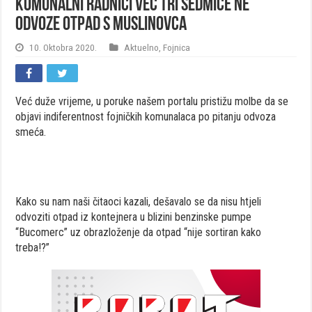
Komunalni radnici već tri sedmice ne
odvoze otpad s Muslinovca
10. Oktobra 2020.
Aktuelno
,
Fojnica
Već duže vrijeme, u poruke našem portalu pristižu molbe da se
objavi indiferentnost fojničkih komunalaca po pitanju odvoza
smeća.
Kako su nam naši čitaoci kazali, dešavalo se da nisu htjeli
odvoziti otpad iz kontejnera u blizini benzinske pumpe
“Bucomerc” uz obrazloženje da otpad “nije sortiran kako
treba!?”