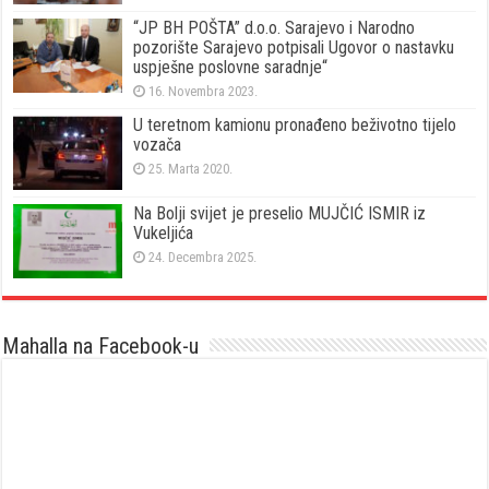
“JP BH POŠTA” d.o.o. Sarajevo i Narodno
pozorište Sarajevo potpisali Ugovor o nastavku
uspješne poslovne saradnje“
16. Novembra 2023.
U teretnom kamionu pronađeno beživotno tijelo
vozača
25. Marta 2020.
Na Bolji svijet je preselio MUJČIĆ ISMIR iz
Vukeljića
24. Decembra 2025.
Mahalla na Facebook-u