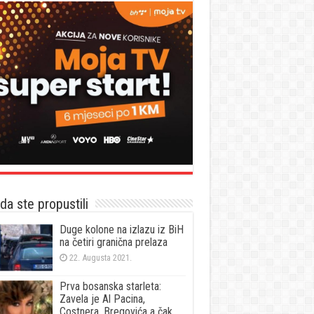
a ste propustili
Duge kolone na izlazu iz BiH
na četiri granična prelaza
22. Augusta 2021.
Prva bosanska starleta:
Zavela je Al Pacina,
Costnera, Bregovića a čak