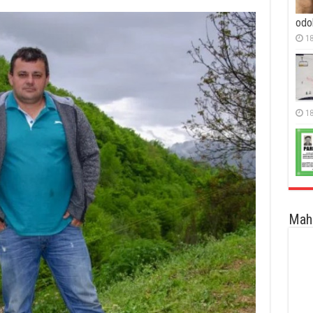
odol
18
18
Maha