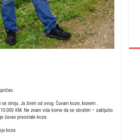
spričao.
mi se smiju. Ja živim od ovog. Čuvam koze, kisnem…
ko 10.000 KM. Ne znam više kome da se obratim – zaključio
je čuvao preostale koze.
oju koza.