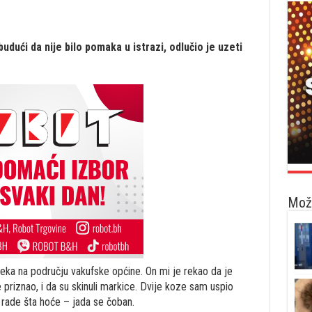
 budući da nije bilo pomaka u istrazi, odlučio je uzeti
Možd
ka na području vakufske općine. On mi je rekao da je
priznao, i da su skinuli markice. Dvije koze sam uspio
h, rade šta hoće – jada se čoban.