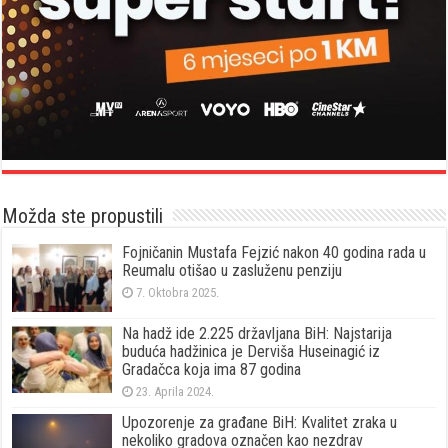
Možda ste propustili
Fojničanin Mustafa Fejzić nakon 40 godina rada u
Reumalu otišao u zasluženu penziju
7. Oktobra 2025.
Na hadž ide 2.225 državljana BiH: Najstarija
buduća hadžinica je Derviša Huseinagić iz
Gradačca koja ima 87 godina
23. Aprila 2024.
Upozorenje za građane BiH: Kvalitet zraka u
nekoliko gradova označen kao nezdrav