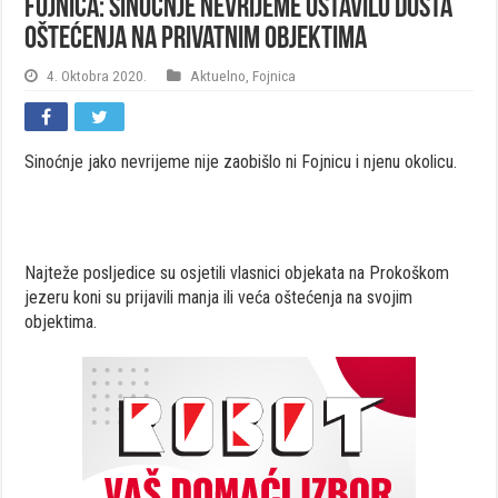
FOJNICA: Sinoćnje nevrijeme ostavilo dosta
oštećenja na privatnim objektima
4. Oktobra 2020.
Aktuelno
,
Fojnica
Sinoćnje jako nevrijeme nije zaobišlo ni Fojnicu i njenu okolicu.
Najteže posljedice su osjetili vlasnici objekata na Prokoškom
jezeru koni su prijavili manja ili veća oštećenja na svojim
objektima.