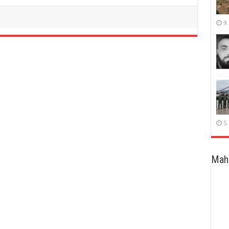
9.
5.
Maha