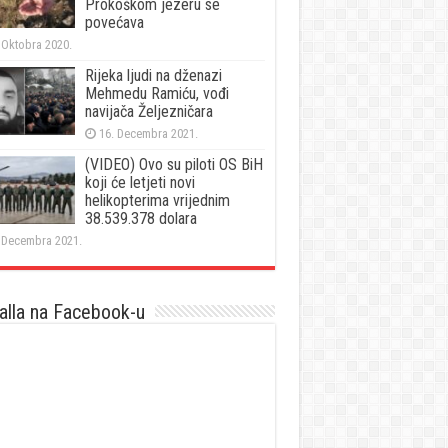
Prokoškom jezeru se
povećava
 Oktobra 2020.
Rijeka ljudi na dženazi
Mehmedu Ramiću, vođi
navijača Željezničara
16. Decembra 2021.
(VIDEO) Ovo su piloti OS BiH
koji će letjeti novi
helikopterima vrijednim
38.539.378 dolara
 Decembra 2021.
lla na Facebook-u