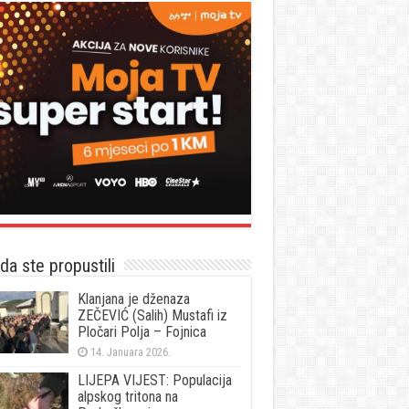
a ste propustili
Klanjana je dženaza
ZEČEVIĆ (Salih) Mustafi iz
Pločari Polja – Fojnica
14. Januara 2026.
LIJEPA VIJEST: Populacija
alpskog tritona na