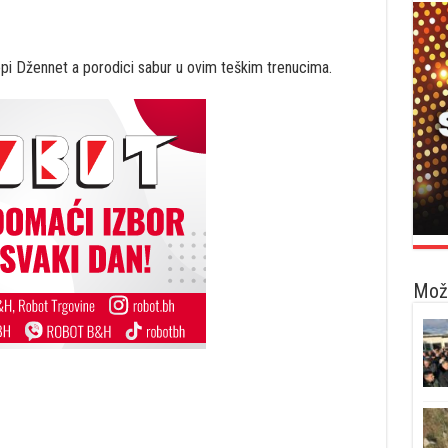
pi Džennet a porodici sabur u ovim teškim trenucima.
Možd