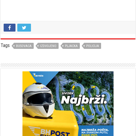
Tags
BUSOVACA
IZDVOJENO
PLJACKA
POLICIJA