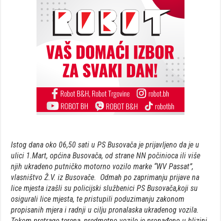
Istog dana oko 06,50 sati u PS Busovača je prijavljeno da je u
ulici 1.Mart, općina Busovača, od strane NN počinioca ili više
njih ukradeno putničko motorno vozilo marke “WV Passat”,
vlasništvo Ž.V. iz Busovače. Odmah po zaprimanju prijave na
lice mjesta izašli su policijski službenici PS Busovača,koji su
osigurali lice mjesta, te pristupili poduzimanju zakonom
propisanih mjera i radnji u cilju pronalaska ukradenog vozila.
Tokom pretrage terena, predmetno vozilo je pronađeno u blizini