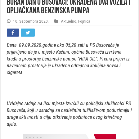
Buran dan u Busovači: Ukradena dva vozila i
opljačkana benzinska pumpa
10. Septembra 2020.
Aktuelno
,
Fojnica
Dana 09.09.2020.godine oko 05,20 sati u PS Busovača je
prijavljeno da je u mjestu Kaćuni, općina Busovača izvršena
krađa u prostorije benzinske pumpe ”HIFA OIL”. Prema prijavi iz
navedenih prostorija je ukradena određena količina novca i
cigareta.
Uviđajne radnje na licu mjesta izvršili su policijski službenici PS
Busovača, koji u saradnji sa nadležnim tužilaštvom poduzimaju i
druge aktivnosti u cilju otkrivanja počinioca ovog krivičnog
djela.