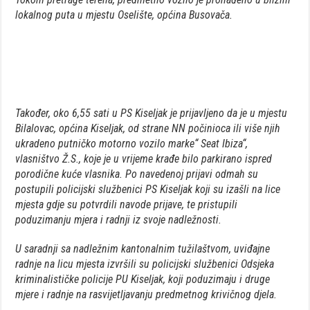
lokalnog puta u mjestu Oselište, općina Busovača.
Također, oko 6,55 sati u PS Kiseljak je prijavljeno da je u mjestu
Bilalovac, općina Kiseljak, od strane NN počinioca ili više njih
ukradeno putničko motorno vozilo marke“ Seat Ibiza“,
vlasništvo Ž.S., koje je u vrijeme krađe bilo parkirano ispred
porodične kuće vlasnika. Po navedenoj prijavi odmah su
postupili policijski službenici PS Kiseljak koji su izašli na lice
mjesta gdje su potvrdili navode prijave, te pristupili
poduzimanju mjera i radnji iz svoje nadležnosti.
U saradnji sa nadležnim kantonalnim tužilaštvom, uviđajne
radnje na licu mjesta izvršili su policijski službenici Odsjeka
kriminalističke policije PU Kiseljak, koji poduzimaju i druge
mjere i radnje na rasvijetljavanju predmetnog krivičnog djela.