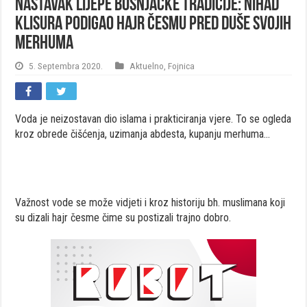
Nastavak lijepe bošnjačke tradicije: Nihad
Klisura podigao hajr česmu pred duše svojih
merhuma
5. Septembra 2020.
Aktuelno
,
Fojnica
Voda je neizostavan dio islama i prakticiranja vjere. To se ogleda
kroz obrede čišćenja, uzimanja abdesta, kupanju merhuma…
Važnost vode se može vidjeti i kroz historiju bh. muslimana koji
su dizali hajr česme čime su postizali trajno dobro.