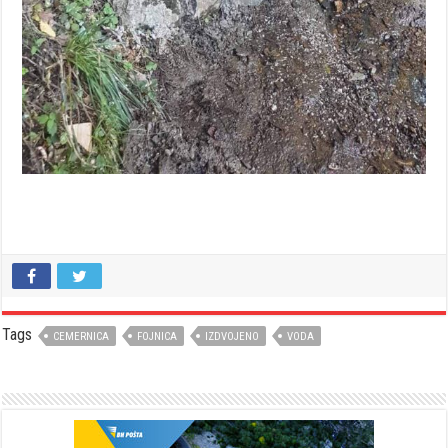
Tags
CEMERNICA
FOJNICA
IZDVOJENO
VODA