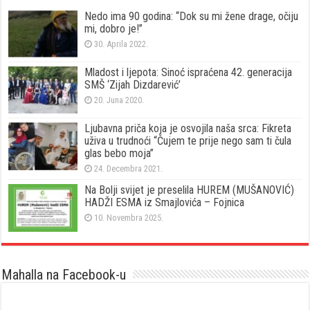
Nedo ima 90 godina: “Dok su mi žene drage, očiju
mi, dobro je!”
30. Aprila 2022.
Mladost i ljepota: Sinoć ispraćena 42. generacija
SMŠ ‘Zijah Dizdarević’
20. Juna 2020.
Ljubavna priča koja je osvojila naša srca: Fikreta
uživa u trudnoći “Čujem te prije nego sam ti čula
glas bebo moja”
24. Decembra 2021.
Na Bolji svijet je preselila HUREM (MUŠANOVIĆ)
HADŽI ESMA iz Smajlovića – Fojnica
10. Novembra 2025.
Mahalla na Facebook-u