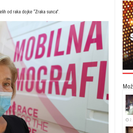
elih od raka dojke “Zraka sunca”.
Možd
2.