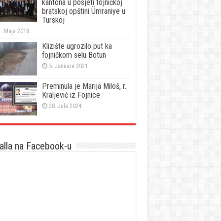
kantona u posjeti fojničkoj
bratskoj opštini Ümraniye u
Turskoj
. Maja 2018.
Klizište ugrozilo put ka
fojničkom selu Botun
5. Januara 2021.
Preminula je Marija Miloš, r.
Kraljević iz Fojnice
28. Jula 2024.
lla na Facebook-u