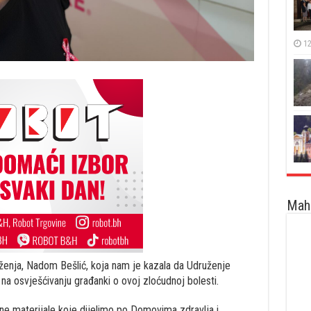
12
Maha
enja, Nadom Bešlić, koja nam je kazala da Udruženje
na osvješćivanju građanki o ovoj zloćudnoj bolesti.
ne materijale koje dijelimo po Domovima zdravlja i