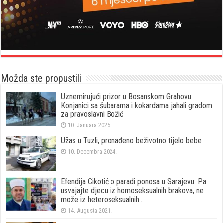
Možda ste propustili
Uznemirujući prizor u Bosanskom Grahovu:
Konjanici sa šubarama i kokardama jahali gradom
za pravoslavni Božić
10. Januara 2025.
Užas u Tuzli, pronađeno beživotno tijelo bebe
10. Decembra 2024.
Efendija Cikotić o paradi ponosa u Sarajevu: Pa
usvajajte djecu iz homoseksualnih brakova, ne
može iz heteroseksualnih…
14. Augusta 2021.