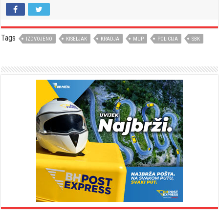
Tags
IZDVOJENO
KISELJAK
KRADJA
MUP
POLICIJA
SBK