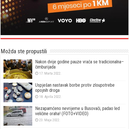
Možda ste propustili
Nakon dvije godine pauze vraća se tradicionalna–
čimburijada
17. Marta 2022.
Uspješan nastavak borbe protiv zloupotrebe
opojnih droga
18. Aprila 2022.
Nezapamćeno nevrijeme u Busovači, padao led
veličine oraha! (FOTO+VIDEO)
23. Maja 2022.